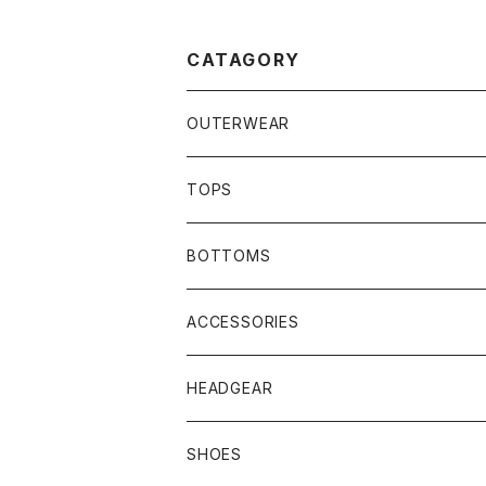
CATAGORY
OUTERWEAR
JACKET
TOPS
COAT
SHIRTS
BOTTOMS
VEST
HOODIE
TRACK PANTS
ACCESSORIES
T-SHIRTS
HEADGEAR
SHOES