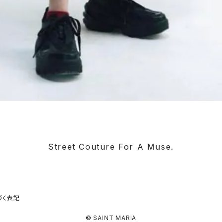
Street Couture For A Muse.
づく表記
© SAINT MARIA