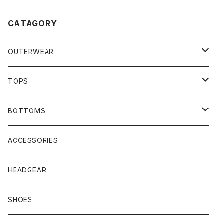
CATAGORY
OUTERWEAR
JACKET
TOPS
COAT
SHIRTS
BOTTOMS
VEST
HOODIE
TRACK PANTS
ACCESSORIES
T-SHIRTS
HEADGEAR
SHOES