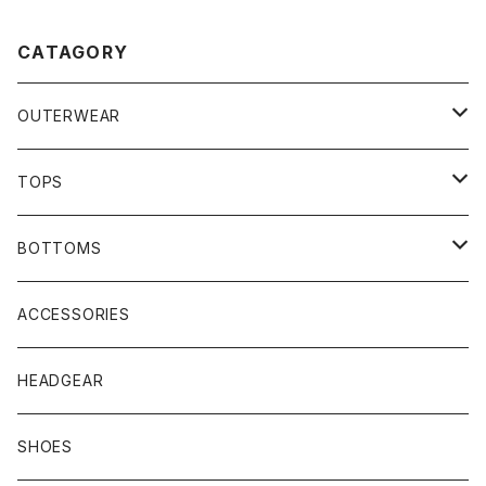
CATAGORY
OUTERWEAR
JACKET
TOPS
COAT
SHIRTS
BOTTOMS
VEST
HOODIE
TRACK PANTS
ACCESSORIES
T-SHIRTS
HEADGEAR
SHOES